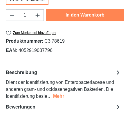
Produkt Anzahl: Gib den gewünschten Wert e
In den Warenkorb
Zum Merkzettel hinzufügen
Produktnummer:
C3 78619
EAN:
4052919037796
Beschreibung
Dient der Identifizierung von Enterobacteriaceae und
anderen gram- und oxidasenegativen Bakterien. Die
Identifizierung basie…
Mehr
Bewertungen