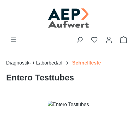
Zum Hauptinhalt springen
Du hast 0 Produk
Ware
Diagnostik- + Laborbedarf
Schnellteste
Entero Testtubes
Bildergalerie überspringen