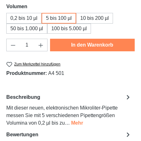
auswählen
Volumen
0,2 bis 10 µl
5 bis 100 µl
10 bis 200 µl
50 bis 1.000 µl
100 bis 5.000 µl
Produkt Anzahl: Gib den gewünschten Wert e
In den Warenkorb
Zum Merkzettel hinzufügen
Produktnummer:
A4 501
Beschreibung
Mit dieser neuen, elektronischen Mikroliter-Pipette
messen Sie mit 5 verschiedenen Pipettengrößen
Volumina von 0,2 µl bis zu…
Mehr
Bewertungen