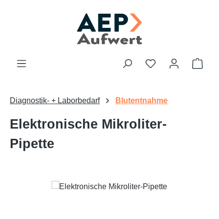
Zum Hauptinhalt springen
Du hast 0 Produk
Ware
Diagnostik- + Laborbedarf
Blutentnahme
Elektronische Mikroliter-
Pipette
Bildergalerie überspringen