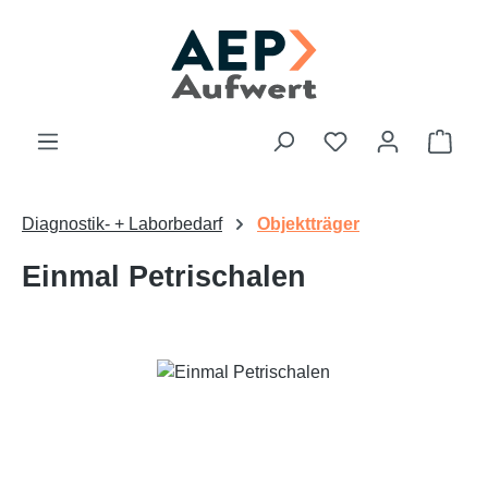
Zum Hauptinhalt springen
Du hast 0 Produk
Ware
Diagnostik- + Laborbedarf
Objektträger
Einmal Petrischalen
Bildergalerie überspringen