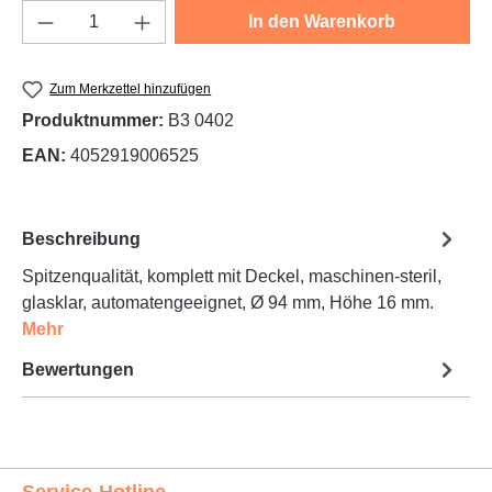
Produkt Anzahl: Gib den gewünschten Wert e
In den Warenkorb
Zum Merkzettel hinzufügen
Produktnummer:
B3 0402
EAN:
4052919006525
Beschreibung
Spitzenqualität, komplett mit Deckel, maschinen-steril,
glasklar, automatengeeignet, Ø 94 mm, Höhe 16 mm.
Mehr
Bewertungen