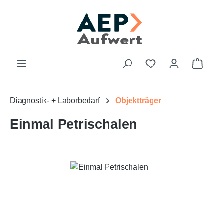
Zum Hauptinhalt springen
Du hast 0 Produk
Ware
Diagnostik- + Laborbedarf
Objektträger
Einmal Petrischalen
Bildergalerie überspringen