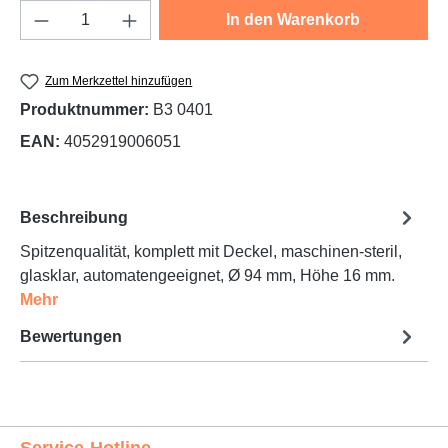
Produkt Anzahl: Gib den gewünschten Wert e
In den Warenkorb
Zum Merkzettel hinzufügen
Produktnummer:
B3 0401
EAN:
4052919006051
Beschreibung
Spitzenqualität, komplett mit Deckel, maschinen-steril,
glasklar, automatengeeignet, Ø 94 mm, Höhe 16 mm.
Mehr
Bewertungen