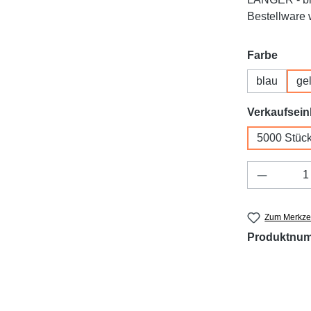
Bestellware w
auswä
Farbe
blau
ge
Verkaufsein
5000 Stüc
Produkt 
Zum Merkzet
Produktnu