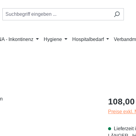
A - Inkontinenz
Hygiene
Hospitalbedarf
Verbandmi
Regulärer Pr
108,00
Preise exkl.
Lieferzei
LÄNGER - bit