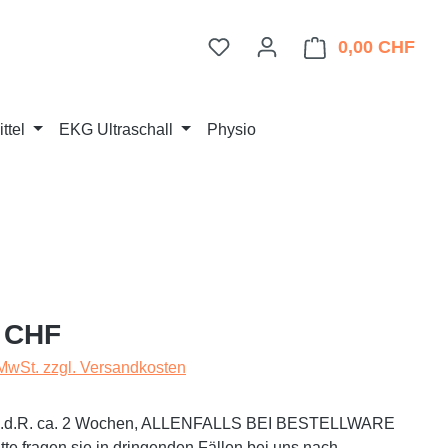
Du hast 0 Produkte auf dem 
0,00 CHF
Ware
ttel
EKG Ultraschall
Physio
eis:
 CHF
 MwSt. zzgl. Versandkosten
t i.d.R. ca. 2 Wochen, ALLENFALLS BEI BESTELLWARE
te fragen sie in dringenden Fällen bei uns nach.