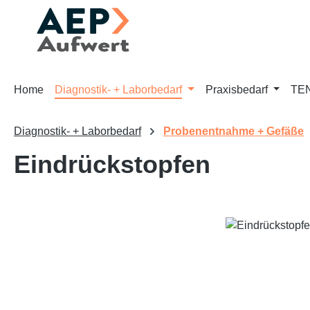
m Hauptinhalt springen
Zur Suche springen
Zur Hauptnavigation springen
Home
Diagnostik- + Laborbedarf
Praxisbedarf
TEN
Diagnostik- + Laborbedarf
Probenentnahme + Gefäße
Eindrückstopfen
Bildergalerie überspringen