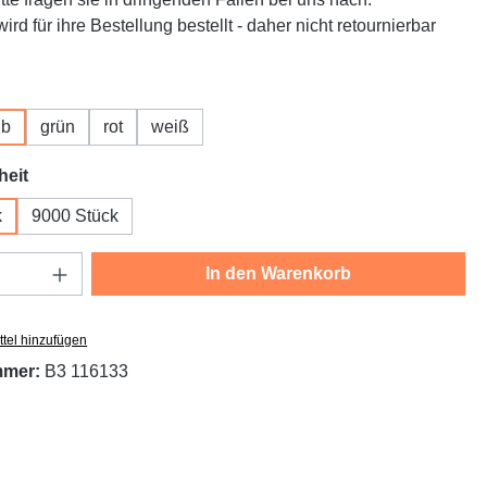
ird für ihre Bestellung bestellt - daher nicht retournierbar
hlen
lb
grün
rot
weiß
auswählen
heit
k
9000 Stück
Anzahl: Gib den gewünschten Wert ein oder
In den Warenkorb
tel hinzufügen
mmer:
B3 116133