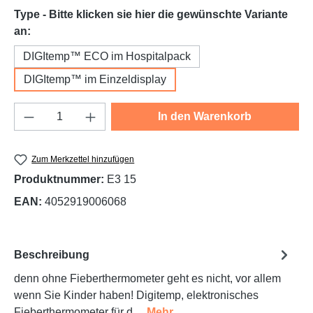
Type - Bitte klicken sie hier die gewünschte Variante
auswählen
an:
DIGItemp™ ECO im Hospitalpack
DIGItemp™ im Einzeldisplay
Produkt Anzahl: Gib den gewünschten Wert e
In den Warenkorb
Zum Merkzettel hinzufügen
Produktnummer:
E3 15
EAN:
4052919006068
Beschreibung
denn ohne Fieberthermometer geht es nicht, vor allem
wenn Sie Kinder haben! Digitemp, elektronisches
Fieberthermometer für d…
Mehr