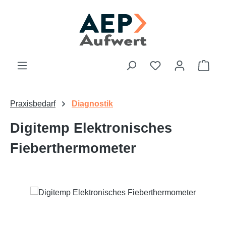
Zum Hauptinhalt springen
Du hast 0 Produk
Ware
Praxisbedarf
Diagnostik
Digitemp Elektronisches
Fieberthermometer
Bildergalerie überspringen