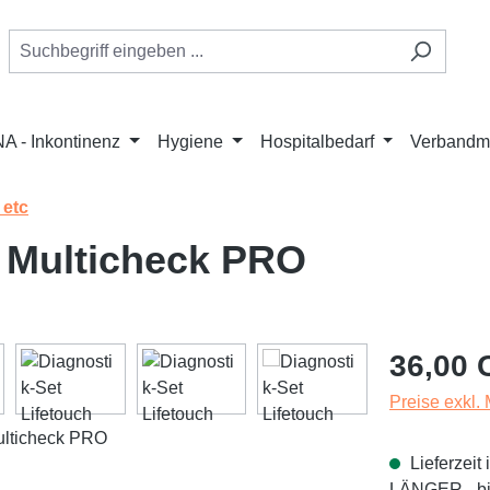
A - Inkontinenz
Hygiene
Hospitalbedarf
Verbandmi
 etc
h Multicheck PRO
Regulärer Pr
36,00 
Preise exkl.
Lieferzei
LÄNGER - bit