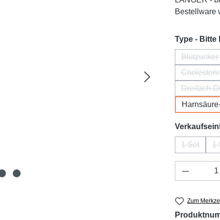
Bestellware w
Type - Bitte
Blutzucker
Cholesteri
Dreifach-D
Harnsäure
Verkaufsein
1 Set
1 
(Diese Opt
Produkt 
Zum Merkzet
Produktnu