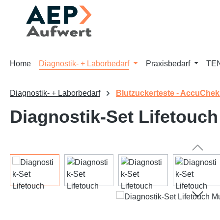
m Hauptinhalt springen
Zur Suche springen
Zur Hauptnavigation springen
Home
Diagnostik- + Laborbedarf
Praxisbedarf
TEN
Diagnostik- + Laborbedarf
Blutzuckerteste - AccuChek
Diagnostik-Set Lifetouc
Bildergalerie überspringen