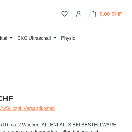
Du hast 0 Produkte auf dem 
0,00 CHF
Ware
ttel
EKG Ultraschall
Physio
eis:
CHF
 MwSt. zzgl. Versandkosten
t i.d.R. ca. 2 Wochen, ALLENFALLS BEI BESTELLWARE
te fragen sie in dringenden Fällen bei uns nach.