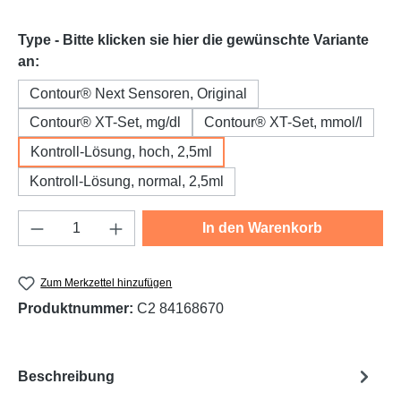
Type - Bitte klicken sie hier die gewünschte Variante
auswählen
an:
Contour® Next Sensoren, Original
Contour® XT-Set, mg/dl
Contour® XT-Set, mmol/l
Kontroll-Lösung, hoch, 2,5ml
Kontroll-Lösung, normal, 2,5ml
Produkt Anzahl: Gib den gewünschten Wert e
In den Warenkorb
Zum Merkzettel hinzufügen
Produktnummer:
C2 84168670
Beschreibung