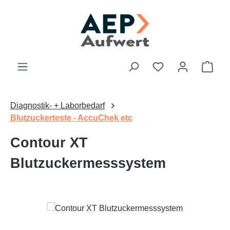
Zum Hauptinhalt springen
Du hast 0 Produk
Ware
Diagnostik- + Laborbedarf
Blutzuckerteste - AccuChek etc
Contour XT
Blutzuckermesssystem
Bildergalerie überspringen