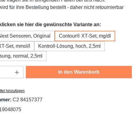
ird für ihre Bestellung bestellt - daher nicht retournierbar
auswählen
 klicken sie hier die gewünschte Variante an:
ext Sensoren, Original
Contour® XT-Set, mg/dl
T-Set, mmol/l
Kontroll-Lösung, hoch, 2,5ml
ösung, normal, 2,5ml
Anzahl: Gib den gewünschten Wert ein oder
In den Warenkorb
tel hinzufügen
mmer:
C2 84157377
19048075