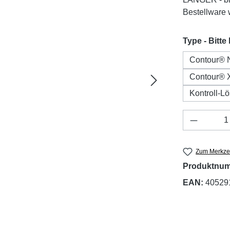
Bestellware w
Type - Bitte
Contour® N
Contour® X
Kontroll-L
Produkt 
Zum Merkzet
Produktnu
EAN:
40529