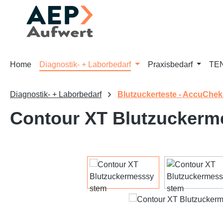
m Hauptinhalt springen
Zur Suche springen
Zur Hauptnavigation springen
Home
Diagnostik- + Laborbedarf
Praxisbedarf
TEN
Diagnostik- + Laborbedarf
Blutzuckerteste - AccuChek
Contour XT Blutzucker
Bildergalerie überspringen