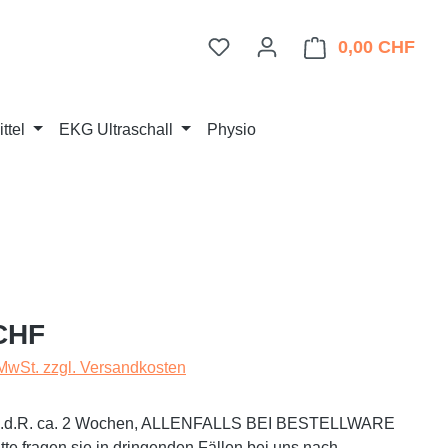
Du hast 0 Produkte auf dem 
0,00 CHF
Ware
ttel
EKG Ultraschall
Physio
eis:
CHF
 MwSt. zzgl. Versandkosten
t i.d.R. ca. 2 Wochen, ALLENFALLS BEI BESTELLWARE
te fragen sie in dringenden Fällen bei uns nach.