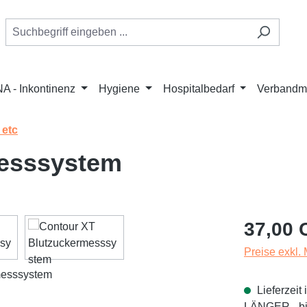
A - Inkontinenz
Hygiene
Hospitalbedarf
Verbandmi
 etc
messsystem
Regulärer Pr
37,00 
Preise exkl.
Lieferzei
LÄNGER - bit