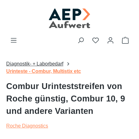
Zum Hauptinhalt springen
Du hast 0 Produk
Ware
Diagnostik- + Laborbedarf
Urinteste - Combur, Multistix etc
Combur Urinteststreifen von
Roche günstig, Combur 10, 9
und andere Varianten
Roche Diagnostics