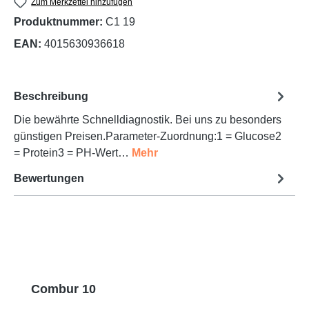
Zum Merkzettel hinzufügen
Produktnummer:
C1 19
EAN:
4015630936618
Beschreibung
Die bewährte Schnelldiagnostik. Bei uns zu besonders
günstigen Preisen.Parameter-Zuordnung:1 = Glucose2
= Protein3 = PH-Wert…
Mehr
Bewertungen
Produktgalerie überspringen
Combur 10