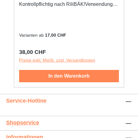
Kontrollpflichtig nach RiliBÄK!Verwendung
des SERVOTEST® Kontrollurins möglich
(REF: K4 015).Sie sind bei: Multistix 10SG
Varianten ab
17,00 CHF
Regulärer Preis:
38,00 CHF
Preise exkl. MwSt. zzgl. Versandkosten
In den Warenkorb
Service-Hotline
Shopservice
Informationen