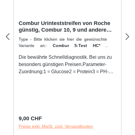
Combur Urinteststreifen von Roche
günstig, Combur 10, 9 und andere
Varianten
Type - Bitte klicken sie hier die gewünschte
Variante an::
Combur 5-Test HC*
|
Verkaufseinheit:
10 Teste
Die bewährte Schnelldiagnostik. Bei uns zu
besonders günstigen Preisen.Parameter-
Zuordnung:1 = Glucose2 = Protein3 = PH-
Wert4 = Urobilinogen5 = Blut6 = Nitrit7 =
Keton8 = Bilirubin9 = Dichte10 =
Leukozyten11 = AlbuminAchtung: Der
Combur 5-Test HC und Combur 7-Test sind
nur visuell auszuwertenSie sind gerade bei:
Combur 10
Regulärer Preis:
9,00 CHF
Preise exkl. MwSt. zzgl. Versandkosten