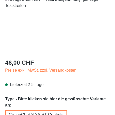
Regulärer Preis:
46,00 CHF
Preise exkl. MwSt. zzgl. Versandkosten
Lieferzeit 2-5 Tage
Type - Bitte klicken sie hier die gewünschte Variante
auswählen
an:
CoaguChek® XS PT-Controls