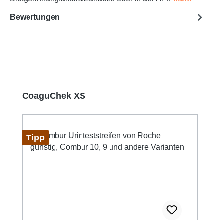
Bewertungen
Produktgalerie überspringen
CoaguChek XS
Tipp