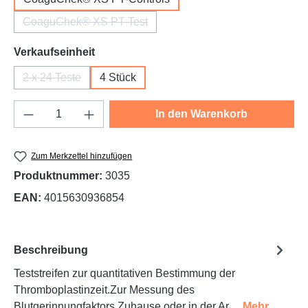
CoaguChek® XS PT-Test
(Diese Option ist zurzeit nicht verfügbar.)
auswählen
Verkaufseinheit
2 x 24 Teste
4 Stück
(Diese Option ist zurzeit nicht verfügbar.)
Produkt Anzahl: Gib den gewünschten Wert e
In den Warenkorb
Zum Merkzettel hinzufügen
Produktnummer:
3035
EAN:
4015630936854
Beschreibung
Teststreifen zur quantitativen Bestimmung der
Thromboplastinzeit.Zur Messung des
Blutgerinnungfaktors.Zuhause oder in der Ar…
Mehr