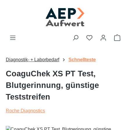
Zum Hauptinhalt springen
Du hast 0 Produk
Ware
Diagnostik- + Laborbedarf
Schnellteste
CoaguChek XS PT Test,
Blutgerinnung, günstige
Teststreifen
Roche Diagnostics
Bildergalerie überspringen