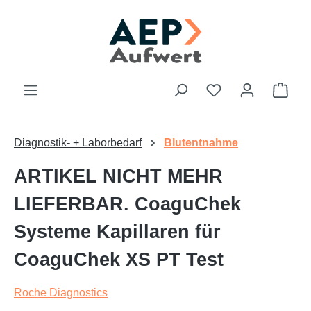
Zum Hauptinhalt springen
Du hast 0 Produk
Ware
Diagnostik- + Laborbedarf
Blutentnahme
ARTIKEL NICHT MEHR
LIEFERBAR. CoaguChek
Systeme Kapillaren für
CoaguChek XS PT Test
Roche Diagnostics