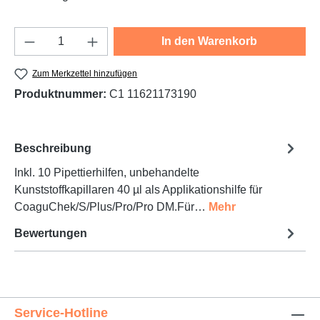
Produkt Anzahl: Gib den gewünschten Wert e
In den Warenkorb
Zum Merkzettel hinzufügen
Produktnummer:
C1 11621173190
Beschreibung
Inkl. 10 Pipettierhilfen, unbehandelte
Kunststoffkapillaren 40 µl als Applikationshilfe für
CoaguChek/S/Plus/Pro/Pro DM.Für…
Mehr
Bewertungen
Service-Hotline