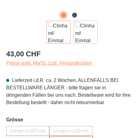
Regulärer Preis:
43,00 CHF
Preise exkl. MwSt. zzgl. Versandkosten
Lieferzeit i.d.R. ca. 2 Wochen, ALLENFALLS BEI
BESTELLWARE LÄNGER - bitte fragen sie in
dringenden Fällen bei uns nach. Bestellware wird für ihre
Bestellung bestellt - daher nicht retournierbar
auswählen
Grösse
Länge = 107 cm
Länge = 120 cm
(Diese Option ist zurzeit nicht verfügbar.)
(Diese Option ist zurzeit nicht verf