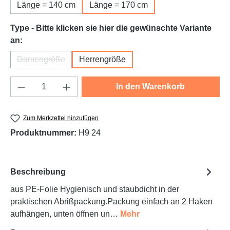
Länge = 140 cm
Länge = 170 cm
Type - Bitte klicken sie hier die gewünschte Variante
auswählen
an:
Damengröße
Herrengröße
(Diese Option ist zurzeit nicht verfügbar.)
Produkt Anzahl: Gib den gewünschten Wert e
In den Warenkorb
Zum Merkzettel hinzufügen
Produktnummer:
H9 24
Beschreibung
aus PE-Folie Hygienisch und staubdicht in der
praktischen Abrißpackung.Packung einfach an 2 Haken
aufhängen, unten öffnen un…
Mehr