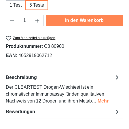
1 Test
5 Teste
Produkt Anzahl: Gib den gewünschten Wert e
In den Warenkorb
Zum Merkzettel hinzufügen
Produktnummer:
C3 80900
EAN:
4052919062712
Beschreibung
Der CLEARTEST Drogen-Wischtest ist ein
chromatischer Immunoassay für den qualitativen
Nachweis von 12 Drogen und ihren Metab…
Mehr
Bewertungen