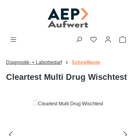
Zum Hauptinhalt springen
Du hast 0 Produk
Ware
Diagnostik- + Laborbedarf
Schnellteste
Cleartest Multi Drug Wischtest
Bildergalerie überspringen