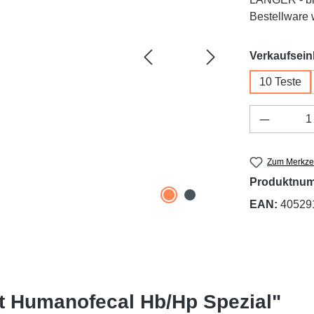
Bestellware w
Verkaufsein
10 Teste
Produkt 
Zum Merkzet
Produktnu
EAN:
40529
st Humanofecal Hb/Hp Spezial"