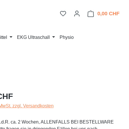
Du hast 0 Produkte auf dem 
0,00 CHF
Ware
ttel
EKG Ultraschall
Physio
eis:
CHF
 MwSt. zzgl. Versandkosten
t i.d.R. ca. 2 Wochen, ALLENFALLS BEI BESTELLWARE
te fragen sie in dringenden Fällen bei uns nach.