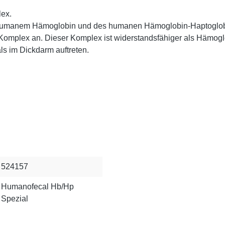
ex.
humanem Hämoglobin und des humanen Hämoglobin-Haptoglobin-
 Komplex an. Dieser Komplex ist widerstandsfähiger als Hämo
ls im Dickdarm auftreten.
524157
Humanofecal Hb/Hp
Spezial