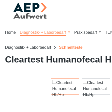
m Hauptinhalt springen
Zur Suche springen
Zur Hauptnavigation springen
Home
Diagnostik- + Laborbedarf
Praxisbedarf
TEN
Diagnostik- + Laborbedarf
Schnellteste
Cleartest Humanofecal H
Bildergalerie überspringen