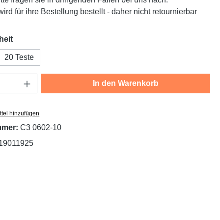
ird für ihre Bestellung bestellt - daher nicht retournierbar
auswählen
heit
20 Teste
Anzahl: Gib den gewünschten Wert ein oder
In den Warenkorb
tel hinzufügen
mmer:
C3 0602-10
19011925