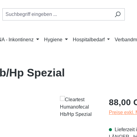
A - Inkontinenz
Hygiene
Hospitalbedarf
Verbandmi
b/Hp Spezial
Regulärer Pr
88,00 
Preise exkl.
Lieferzei
LÄNGER - bit