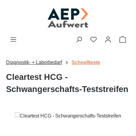
Zum Hauptinhalt springen
Du hast 0 Produk
Ware
Diagnostik- + Laborbedarf
Schnellteste
Cleartest HCG -
Schwangerschafts-Teststreifen
Bildergalerie überspringen