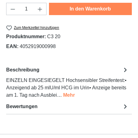
Produkt Anzahl: Gib den gewünschten Wert e
In den Warenkorb
Zum Merkzettel hinzufügen
Produktnummer:
C3 20
EAN:
4052919000998
Beschreibung
EINZELN EINGESIEGELT Hochsensibler Streifentest:•
Anzeigend ab 25 mlU/ml HCG im Urin• Anzeige bereits
am 1. Tag nach Ausblei…
Mehr
Bewertungen