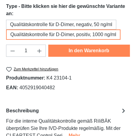
Type - Bitte klicken sie hier die gewünschte Variante
auswählen
an:
Qualitätskontrolle für D-Dimer, negativ, 50 ng/ml
Qualitätskontrolle für D-Dimer, positiv, 1000 ng/ml
Produkt Anzahl: Gib den gewünschten Wert e
In den Warenkorb
Zum Merkzettel hinzufügen
Produktnummer:
K4 23104-1
EAN:
4052919040482
Beschreibung
Für die interne Qualitätskontrolle gemäß RiliBÄK
überprüfen Sie Ihre IVD-Produkte regelmäßig. Mit der
CLEARTEST Control Seri…
Mehr