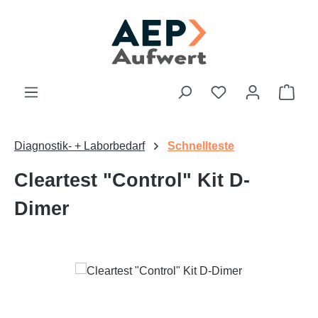
Zum Hauptinhalt springen
Du hast 0 Produk
Ware
Diagnostik- + Laborbedarf
Schnellteste
Cleartest "Control" Kit D-
Dimer
Bildergalerie überspringen