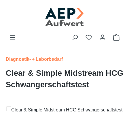
Zum Hauptinhalt springen
Du hast 0 Produk
Ware
Diagnostik- + Laborbedarf
Clear & Simple Midstream HCG
Schwangerschaftstest
Bildergalerie überspringen