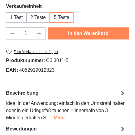
auswählen
Verkaufseinheit
1 Test
2 Teste
5 Teste
Produkt Anzahl: Gib den gewünschten Wert e
In den Warenkorb
Zum Merkzettel hinzufügen
Produktnummer:
C3 3011-5
EAN:
4052919012823
Beschreibung
Ideal in der Anwendung: einfach in den Urinstrahl halten
oder in ein Uringefäß tauchen – innerhalb von 3
Minuten erhalten Si…
Mehr
Bewertungen