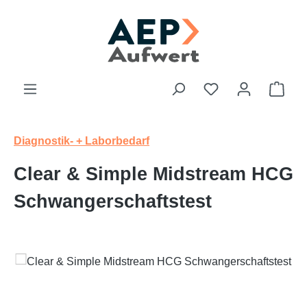
Zum Hauptinhalt springen
Du hast 0 Produk
Ware
Diagnostik- + Laborbedarf
Clear & Simple Midstream HCG
Schwangerschaftstest
Bildergalerie überspringen