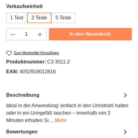
auswählen
Verkaufseinheit
1 Test
2 Teste
5 Teste
Produkt Anzahl: Gib den gewünschten Wert e
In den Warenkorb
Zum Merkzettel hinzufügen
Produktnummer:
C3 3011-2
EAN:
4052919012816
Beschreibung
Ideal in der Anwendung: einfach in den Urinstrahl halten
oder in ein Uringefäß tauchen – innerhalb von 3
Minuten erhalten Si…
Mehr
Bewertungen