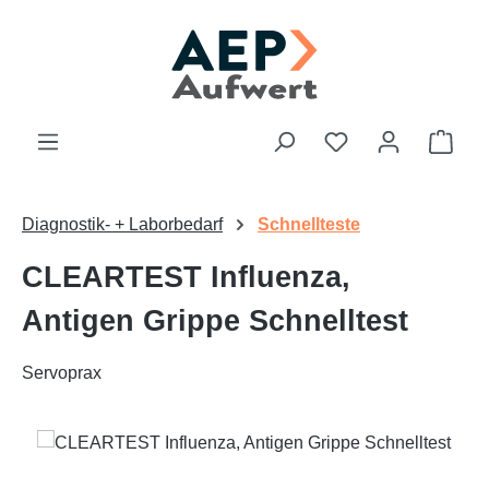
Zum Hauptinhalt springen
Du hast 0 Produk
Ware
Diagnostik- + Laborbedarf
Schnellteste
CLEARTEST Influenza,
Antigen Grippe Schnelltest
Servoprax
Bildergalerie überspringen