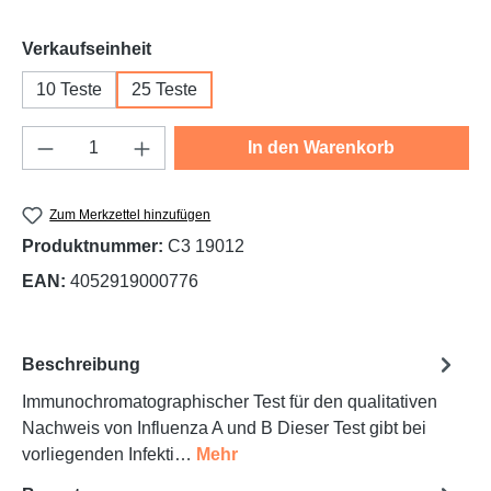
auswählen
Verkaufseinheit
10 Teste
25 Teste
Produkt Anzahl: Gib den gewünschten Wert e
In den Warenkorb
Zum Merkzettel hinzufügen
Produktnummer:
C3 19012
EAN:
4052919000776
Beschreibung
Immunochromatographischer Test für den qualitativen
Nachweis von Influenza A und B Dieser Test gibt bei
vorliegenden Infekti…
Mehr