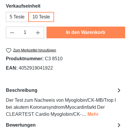
auswählen
Verkaufseinheit
5 Teste
10 Teste
Produkt Anzahl: Gib den gewünschten Wert e
In den Warenkorb
Zum Merkzettel hinzufügen
Produktnummer:
C3 8510
EAN:
4052919041922
Beschreibung
Der Test zum Nachweis von Myoglobin/CK-MB/Trop I
bei akutem Koronarsyndrom/Myocardinfarkt Der
CLEARTEST Cardio Myoglobin/CK-…
Mehr
Bewertungen