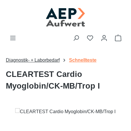
Zum Hauptinhalt springen
Du hast 0 Produk
Ware
Diagnostik- + Laborbedarf
Schnellteste
CLEARTEST Cardio
Myoglobin/CK-MB/Trop I
Bildergalerie überspringen