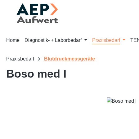
m Hauptinhalt springen
Zur Suche springen
Zur Hauptnavigation springen
Home
Diagnostik- + Laborbedarf
Praxisbedarf
TEN
Praxisbedarf
Blutdruckmessgeräte
Boso med I
Bildergalerie überspringen