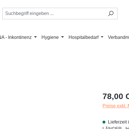
A - Inkontinenz
Hygiene
Hospitalbedarf
Verbandmi
Regulärer Pr
78,00 
Preise exkl.
Lieferzei
LÄNGER - bit