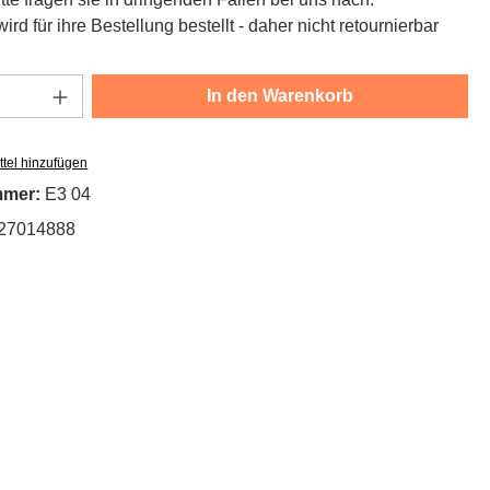
ird für ihre Bestellung bestellt - daher nicht retournierbar
Anzahl: Gib den gewünschten Wert ein oder
In den Warenkorb
tel hinzufügen
mmer:
E3 04
27014888