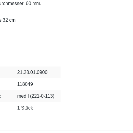
urchmesser: 60 mm.
s 32 cm
21.28.01.0900
118049
:
med I (221-0-113)
1 Stück