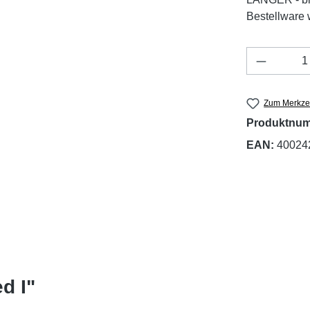
Bestellware w
Produkt 
Zum Merkzet
Produktnu
EAN:
40024
d I"