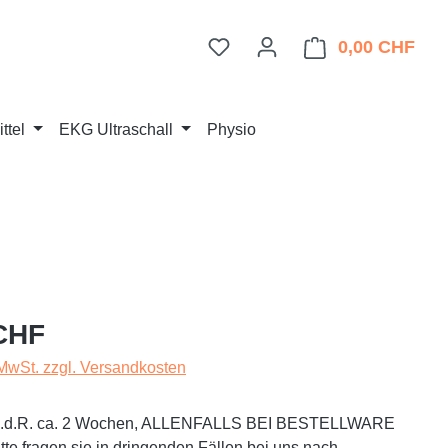
Du hast 0 Produkte auf dem 
0,00 CHF
Ware
ttel
EKG Ultraschall
Physio
eis:
CHF
 MwSt. zzgl. Versandkosten
t i.d.R. ca. 2 Wochen, ALLENFALLS BEI BESTELLWARE
te fragen sie in dringenden Fällen bei uns nach.