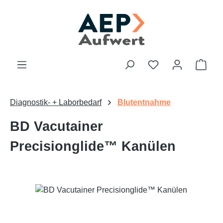
Zum Hauptinhalt springen
Du hast 0 Produk
Ware
Diagnostik- + Laborbedarf
Blutentnahme
BD Vacutainer
Precisionglide™ Kanülen
Bildergalerie überspringen