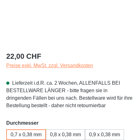
Regulärer Preis:
22,00 CHF
Preise exkl. MwSt. zzgl. Versandkosten
Lieferzeit i.d.R. ca. 2 Wochen, ALLENFALLS BEI
BESTELLWARE LÄNGER - bitte fragen sie in
dringenden Fällen bei uns nach. Bestellware wird für ihre
Bestellung bestellt - daher nicht retournierbar
auswählen
Durchmesser
0,7 x 0,38 mm
0,8 x 0,38 mm
0,9 x 0,38 mm