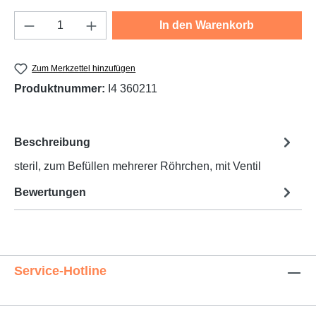
Produkt Anzahl: Gib den gewünschten Wert e
In den Warenkorb
Zum Merkzettel hinzufügen
Produktnummer:
I4 360211
Beschreibung
steril, zum Befüllen mehrerer Röhrchen, mit Ventil
Bewertungen
Service-Hotline