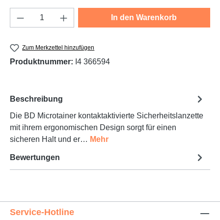
Produkt Anzahl: Gib den gewünschten Wert e
In den Warenkorb
Zum Merkzettel hinzufügen
Produktnummer:
I4 366594
Beschreibung
Die BD Microtainer kontaktaktivierte Sicherheitslanzette
mit ihrem ergonomischen Design sorgt für einen
sicheren Halt und er…
Mehr
Bewertungen
Service-Hotline