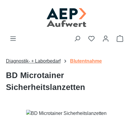
Zum Hauptinhalt springen
Du hast 0 Produk
Ware
Diagnostik- + Laborbedarf
Blutentnahme
BD Microtainer
Sicherheitslanzetten
Bildergalerie überspringen