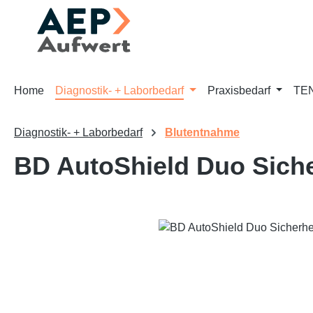
m Hauptinhalt springen
Zur Suche springen
Zur Hauptnavigation springen
Home
Diagnostik- + Laborbedarf
Praxisbedarf
TEN
Diagnostik- + Laborbedarf
Blutentnahme
BD AutoShield Duo Sich
Bildergalerie überspringen