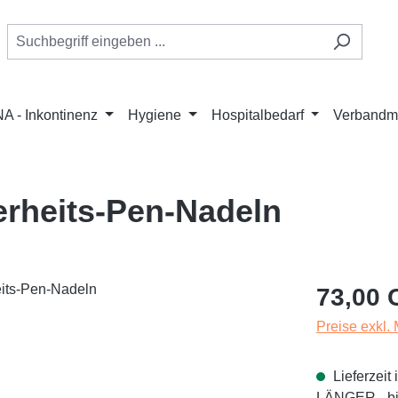
A - Inkontinenz
Hygiene
Hospitalbedarf
Verbandmi
erheits-Pen-Nadeln
Regulärer Pr
73,00 
Preise exkl.
Lieferzei
LÄNGER - bit