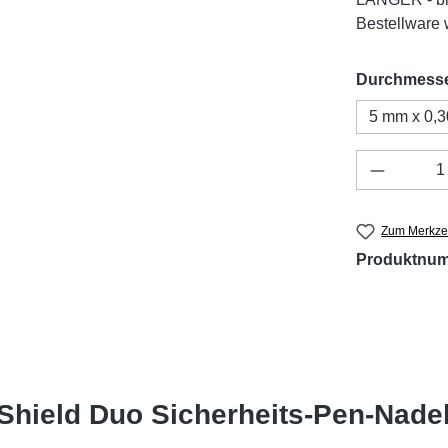
Bestellware w
Durchmess
5 mm x 0,
Produkt 
Zum Merkzet
Produktnu
Shield Duo Sicherheits-Pen-Nade