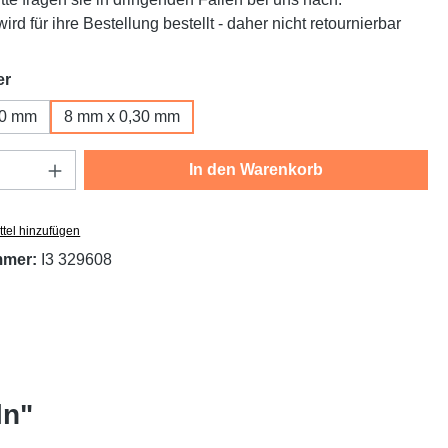
ird für ihre Bestellung bestellt - daher nicht retournierbar
auswählen
er
30 mm
8 mm x 0,30 mm
Anzahl: Gib den gewünschten Wert ein oder
In den Warenkorb
tel hinzufügen
mmer:
I3 329608
ln"