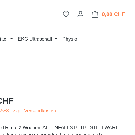
Du hast 0 Produkte auf dem 
0,00 CHF
Ware
ttel
EKG Ultraschall
Physio
eis:
CHF
 MwSt. zzgl. Versandkosten
t i.d.R. ca. 2 Wochen, ALLENFALLS BEI BESTELLWARE
te fragen sie in dringenden Fällen bei uns nach.