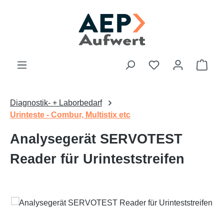
Zum Hauptinhalt springen
Du hast 0 Produk
Ware
Diagnostik- + Laborbedarf
Urinteste - Combur, Multistix etc
Analysegerät SERVOTEST
Reader für Urinteststreifen
Bildergalerie überspringen