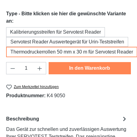
Type - Bitte klicken sie hier die gewünschte Variante
auswählen
an:
Kalibrierungsstreifen für Servotest Reader
Servotest Reader Auswertegerät für Urin-Teststreifen
Thermodruckerrollen 50 mm x 30 m für Servotest Reader
Produkt Anzahl: Gib den gewünschten Wert e
In den Warenkorb
Zum Merkzettel hinzufügen
Produktnummer:
K4 9050
Beschreibung
Das Gerät zur schnellen und zuverlässigen Auswertung
Ihrer SERVOTEST Teststreifen. Das preisgünstige