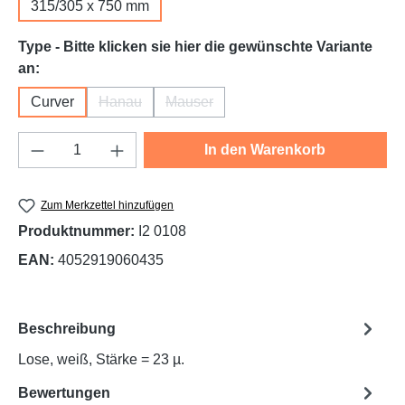
315/305 x 750 mm
Type - Bitte klicken sie hier die gewünschte Variante
auswählen
an:
Curver
Hanau
Mauser
(Diese Option ist zurzeit nicht verfügbar.)
(Diese Option ist zurzeit nicht verfügba
Produkt Anzahl: Gib den gewünschten Wert e
In den Warenkorb
Zum Merkzettel hinzufügen
Produktnummer:
I2 0108
EAN:
4052919060435
Beschreibung
Lose, weiß, Stärke = 23 µ.
Bewertungen