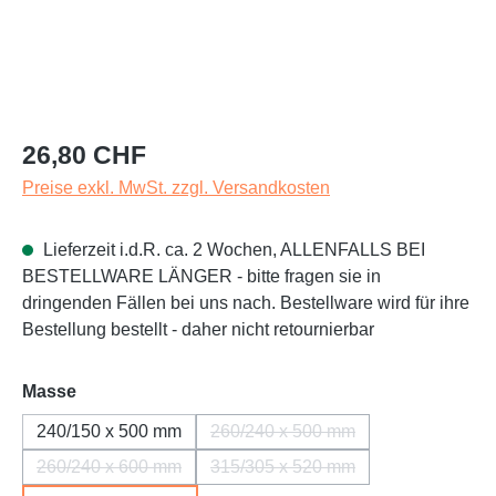
Regulärer Preis:
26,80 CHF
Preise exkl. MwSt. zzgl. Versandkosten
Lieferzeit i.d.R. ca. 2 Wochen, ALLENFALLS BEI
BESTELLWARE LÄNGER - bitte fragen sie in
dringenden Fällen bei uns nach. Bestellware wird für ihre
Bestellung bestellt - daher nicht retournierbar
auswählen
Masse
240/150 x 500 mm
260/240 x 500 mm
(Diese Option ist zurzeit nicht 
260/240 x 600 mm
315/305 x 520 mm
(Diese Option ist zurzeit nicht verfügbar.)
(Diese Option ist zurzeit nicht 